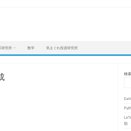
海
E研究所
数学
気まぐれ投資研究所
検
成
Da
Py
La
順