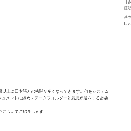
【
証
基本
Lev
言語以上に日本語との格闘が多くなってきます。何をシステム
キュメントに纏めステークフォルダーと意思疎通をする必要
ウについてご紹介します。