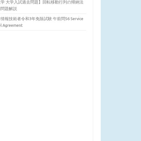
数学 大学入試過去問題】回転移動行列の帰納法
明問題解説
情報技術者令和3年免除試験 午前問56 Service
el Agreement