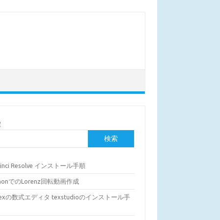
索
検索
Vinci Resolve インストール手順
thonでのLorenz回転動画作成
Texの数式エディタ texstudioのインストール手