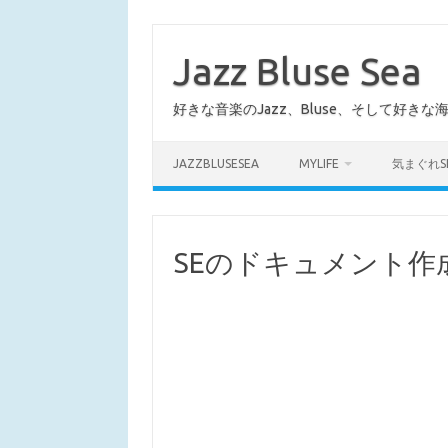
コ
ン
テ
Jazz Bluse Sea
ン
ツ
へ
好きな音楽のJazz、Bluse、そして好きな
ス
キ
ッ
プ
JAZZBLUSESEA
MYLIFE
気まぐれS
SEのドキュメント作