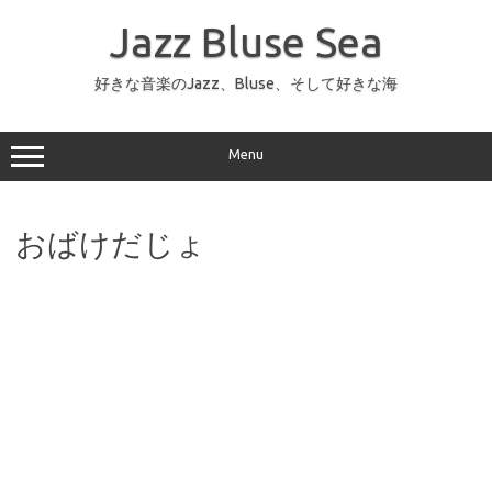
コ
ン
Jazz Bluse Sea
テ
ン
ツ
へ
好きな音楽のJazz、Bluse、そして好きな海
ス
キ
ッ
プ
Menu
おばけだじょ