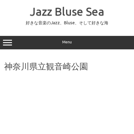
コ
ン
Jazz Bluse Sea
テ
ン
ツ
へ
好きな音楽のJazz、Bluse、そして好きな海
ス
キ
ッ
プ
Menu
神奈川県立観音崎公園