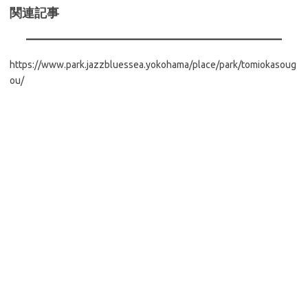
関連記事
https://www.park.jazzbluessea.yokohama/place/park/tomiokasoug
ou/