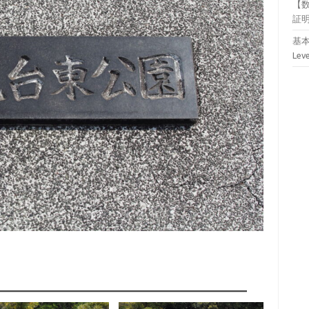
【
証
基本
Lev