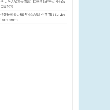
数学 大学入試過去問題】回転移動行列の帰納法
明問題解説
情報技術者令和3年免除試験 午前問56 Service
el Agreement