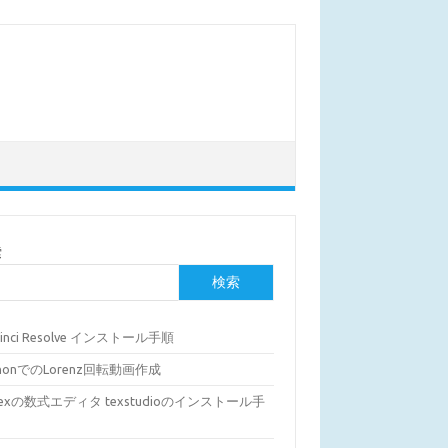
索
検索
Vinci Resolve インストール手順
thonでのLorenz回転動画作成
Texの数式エディタ texstudioのインストール手