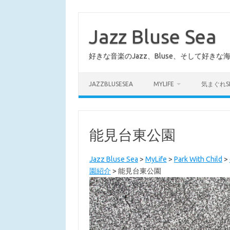
コ
ン
テ
Jazz Bluse Sea
ン
ツ
へ
好きな音楽のJazz、Bluse、そして好きな
ス
キ
ッ
プ
JAZZBLUSESEA
MYLIFE
気まぐれS
能見台東公園
Jazz Bluse Sea
>
MyLife
>
Park With Child
>
園紹介
>
能見台東公園