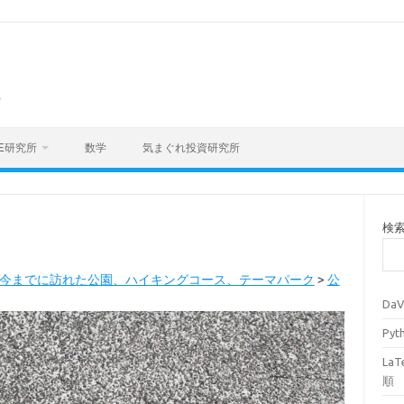
海
E研究所
数学
気まぐれ投資研究所
検
今までに訪れた公園、ハイキングコース、テーマパーク
>
公
Da
Py
La
順