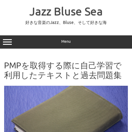
コ
ン
Jazz Bluse Sea
テ
ン
ツ
へ
好きな音楽のJazz、Bluse、そして好きな海
ス
キ
ッ
プ
Menu
PMPを取得する際に自己学習で
利用したテキストと過去問題集