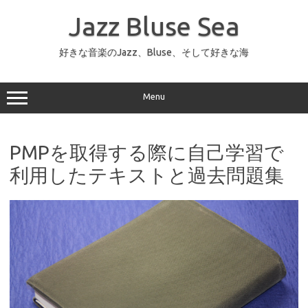
コ
ン
Jazz Bluse Sea
テ
ン
ツ
へ
好きな音楽のJazz、Bluse、そして好きな海
ス
キ
ッ
プ
Menu
PMPを取得する際に自己学習で
利用したテキストと過去問題集