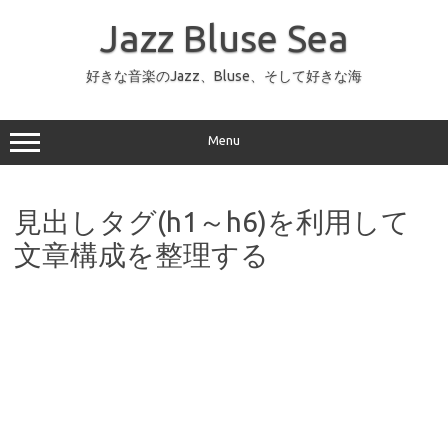
コ
ン
Jazz Bluse Sea
テ
ン
ツ
へ
好きな音楽のJazz、Bluse、そして好きな海
ス
キ
ッ
プ
Menu
見出しタグ(h1～h6)を利用して
文章構成を整理する