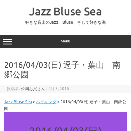
コ
ン
Jazz Bluse Sea
テ
ン
ツ
へ
好きな音楽のJazz、Bluse、そして好きな海
ス
キ
ッ
プ
Menu
2016/04/03(日) 逗子・葉山 南
郷公園
投稿者:
公園お父さん
|
4月 3, 2016
Jazz Bluse Sea
>
ハイキング
>
2016/04/03(日) 逗子・葉山 南郷公
園
2016/04/03(日)