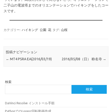
二子山の電波塔までのオリエンテーションでハイキングをしたコー
スです。
カテゴリー:
ハイキング
公園
花
タグ:
山桜
投稿ナビゲーション
←
MT4 PSRA EA(2016/03/19)
‎2016‎/05‎/0‎8（‎日） 称名寺
→
検索
検索
DaVinci Resolve インストール手順
PythonでのLorenz回転動画作成