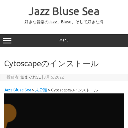
コ
ン
Jazz Bluse Sea
テ
ン
ツ
へ
好きな音楽のJazz、Bluse、そして好きな海
ス
キ
ッ
プ
Menu
Cytoscapeのインストール
投稿者:
気まぐれSE
|
3月 5, 2022
Jazz Bluse Sea
>
未分類
>
Cytoscapeのインストール