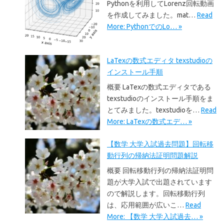
Pythonを利用してLorenz回転動画
を作成してみました。mat…
Read
More: PythonでのLo… »
LaTexの数式エディタ texstudioの
インストール手順
概要 LaTexの数式エディタである
texstudioのインストール手順をま
とてみました。texstudioを…
Read
More: LaTexの数式エデ… »
【数学 大学入試過去問題】回転移
動行列の帰納法証明問題解説
概要 回転移動行列の帰納法証明問
題が大学入試で出題されています
ので解説します。回転移動行列
は、応用範囲が広いこ…
Read
More: 【数学 大学入試過去… »