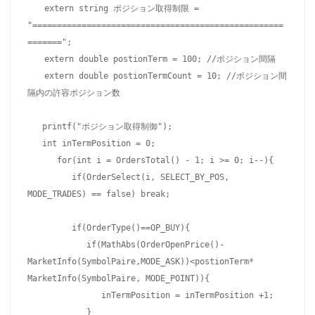
　　extern string ポジション取得制限 = 
"===================================================
=======";

　　extern double postionTerm = 100; //ポジション間隔

　　extern double postionTermCount = 10; //ポジション間
隔内の許容ポジション数

   printf("ポジション取得制御");

   int inTermPosition = 0;

      for(int i = OrdersTotal() - 1; i >= 0; i--){

         if(OrderSelect(i, SELECT_BY_POS, 
MODE_TRADES) == false) break;

         if(OrderType()==OP_BUY){

            if(MathAbs(OrderOpenPrice()-
MarketInfo(SymbolPaire,MODE_ASK))<postionTerm* 
MarketInfo(SymbolPaire, MODE_POINT)){

               inTermPosition = inTermPosition +1;

            }
