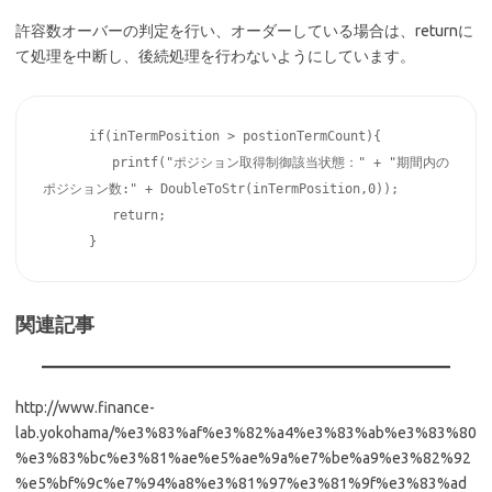
許容数オーバーの判定を行い、オーダーしている場合は、returnに
て処理を中断し、後続処理を行わないようにしています。
      if(inTermPosition > postionTermCount){   

         printf("ポジション取得制御該当状態：" + "期間内の
ポジション数:" + DoubleToStr(inTermPosition,0));

         return;

      }
関連記事
http://www.finance-
lab.yokohama/%e3%83%af%e3%82%a4%e3%83%ab%e3%83%80
%e3%83%bc%e3%81%ae%e5%ae%9a%e7%be%a9%e3%82%92
%e5%bf%9c%e7%94%a8%e3%81%97%e3%81%9f%e3%83%ad