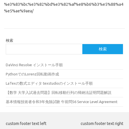
%e3%83%bc%e3%82%bd%e3%82%af%e8%b6%b3%e5%88%a4
%e5%ae%9aea/
検索
検索
DaVinci Resolve インストール手順
PythonでのLorenz回転動画作成
LaTexの数式エディタ texstudioのインストール手順
【数学 大学入試過去問題】回転移動行列の帰納法証明問題解説
基本情報技術者令和3年免除試験 午前問56 Service Level Agreement
custom footer text left
custom footer text right