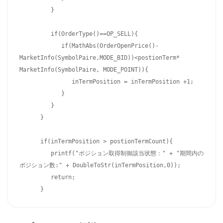
         }

         if(OrderType()==OP_SELL){

            if(MathAbs(OrderOpenPrice()-
MarketInfo(SymbolPaire,MODE_BID))<postionTerm* 
MarketInfo(SymbolPaire, MODE_POINT)){

               inTermPosition = inTermPosition +1;

            }

         }

      }

      if(inTermPosition > postionTermCount){   

         printf("ポジション取得制御該当状態：" + "期間内の
ポジション数:" + DoubleToStr(inTermPosition,0));

         return;
