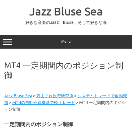
コ
ン
Jazz Bluse Sea
テ
ン
ツ
へ
好きな音楽のJazz、Bluse、そして好きな海
ス
キ
ッ
プ
Menu
MT4 一定期間内のポジション制
御
Jazz Bluse Sea
>
気まぐれ投資研究所
>
システムトレードで自動売
買
>
MT4の自動売買機能でFXトレード
>
MT4 一定期間内のポジシ
ョン制御
一定期間内のポジション制御