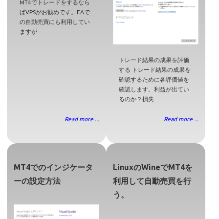
MT4でトレードをするなら
ばVPSがお勧めです。EAで
の自動売買にも利用してい
ますが
トレード結果の成果を評価
する トレード結果の成果を
確認するために各評価値を
確認します。利益が出てい
るのか？損失
Read more ...
Read more ...
MT4でのインジケータ
LinuxのWineでMT4を
ーの設定方法
利用して自動売買を行
う。