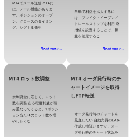
MT4でメール送信 MT4に
は、メール機能がありま
自動で利益を拡大するに
す。ポジションのオープ
は、ブレイク・イーブン／
ン、クローズのタイミン
トレールストップを利用 逆
グ、シグナル発生
指値を設定することで、損
益を確定するこ
Read more ...
Read more ...
MT4 ロット数調整
MT4 オーダ発行時のチ
ャートイメージを取得
しFTP転送
余剰資金に応じて、ロット
数を調整 ある程度利益が積
み重なってくると、1ポジシ
オーダ発行時のチャートを
ョン当たりのロット数を増
見直したい 自動売買のEAを
やしたくな
作成し検証いますが、オー
ダ発行時のチャート状況を