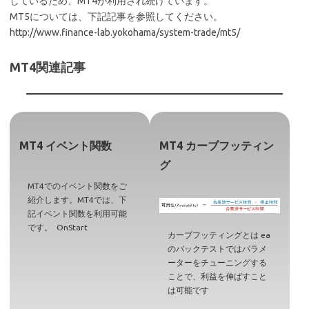
しているため、MT4が利用され続けています。
MT5については、下記記事を参照してください。
http://www.finance-lab.yokohama/system-trade/mt5/
MT4関連記事
MT4 イベント関数
MT4 カーブフッティン
グ
MT4でのイベント関数をご
紹介します。MT4では、下
記イベント関数を利用可能
です。 OnStart
カーブフッティングとは ea
のバックテストではパラメ
ーターをチューニングする
ことで、利益を伸ばすこと
は可能です