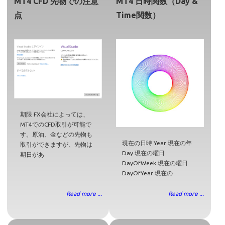
MT4 CFD 先物での注意
MT4 日時関数（Day &
点
Time関数）
期限 FX会社によっては、
MT4でのCFD取引が可能で
す。原油、金などの先物も
現在の日時 Year 現在の年
取引ができますが、先物は
Day 現在の曜日
期日があ
DayOfWeek 現在の曜日
DayOfYear 現在の
Read more ...
Read more ...