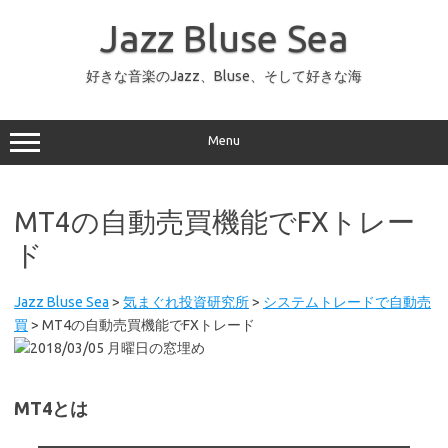
コ
ン
Jazz Bluse Sea
テ
ン
ツ
へ
好きな音楽のJazz、Bluse、そして好きな海
ス
キ
ッ
プ
Menu
MT4の自動売買機能でFXトレー
ド
Jazz Bluse Sea
>
気まぐれ投資研究所
>
システムトレードで自動売
買
>
MT4の自動売買機能でFXトレード
MT4とは