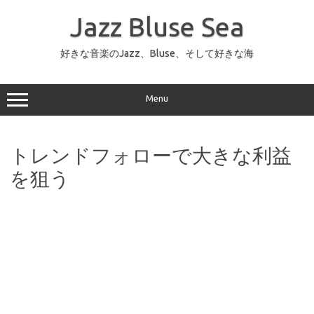
コ
ン
Jazz Bluse Sea
テ
ン
ツ
へ
好きな音楽のJazz、Bluse、そして好きな海
ス
キ
ッ
プ
Menu
トレンドフォローで大きな利益
を狙う