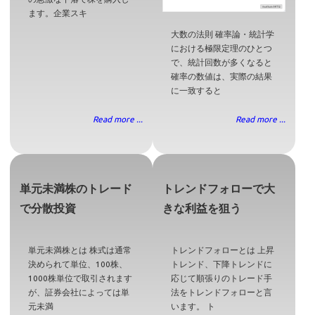
ます。企業スキ
大数の法則 確率論・統計学
における極限定理のひとつ
で、統計回数が多くなると
確率の数値は、実際の結果
に一致すると
Read more ...
Read more ...
単元未満株のトレード
トレンドフォローで大
で分散投資
きな利益を狙う
単元未満株とは 株式は通常
トレンドフォローとは 上昇
決められて単位、100株、
トレンド、下降トレンドに
1000株単位で取引されます
応じて順張りのトレード手
が、証券会社によっては単
法をトレンドフォローと言
元未満
います。 ト