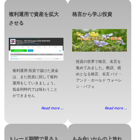
複利運用で資産を拡大
格言から学ぶ投資
させる
投資の世界で格言、名言を
集めてみました。教訓、戒
複利運用 投資で儲けた資金
めとなる格言、名言 バイ・
は、また投資に回して複利
アンド・ホールド ウォーレ
運用をしていきましょう。
ン・バフェ
低金利時代では味わうこと
ができません
Read more ...
Read more ...
トレード期間で見るト
もみ合いからの上放れ