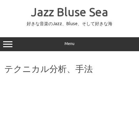
コ
ン
Jazz Bluse Sea
テ
ン
ツ
へ
好きな音楽のJazz、Bluse、そして好きな海
ス
キ
ッ
プ
Menu
テクニカル分析、手法