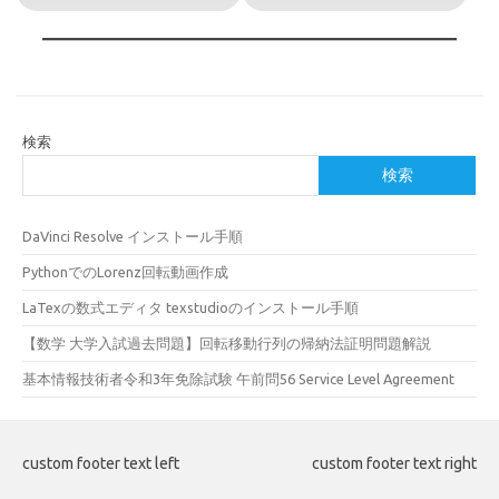
検索
検索
DaVinci Resolve インストール手順
PythonでのLorenz回転動画作成
LaTexの数式エディタ texstudioのインストール手順
【数学 大学入試過去問題】回転移動行列の帰納法証明問題解説
基本情報技術者令和3年免除試験 午前問56 Service Level Agreement
custom footer text left
custom footer text right