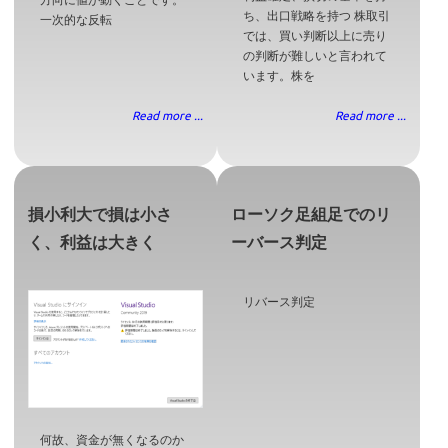
ち、出口戦略を持つ 株取引
一次的な反転
では、買い判断以上に売り
の判断が難しいと言われて
います。株を
Read more ...
Read more ...
損小利大で損は小さ
ローソク足組足でのリ
く、利益は大きく
ーバース判定
リバース判定
何故、資金が無くなるのか