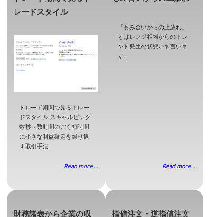
レードスタイル
「もみ合いからの上放れ」
とはレンジ相場からのトレ
ンド発生の状態いを言いま
す。
トレード期間で見るトレー
ドスタイル スキャルピング
数秒～数時間のごく短時間
に小さな利益確定を繰り返
す取引手法
Read more ...
Read more ...
財務諸表から企業の収
指値注文・逆指値注文