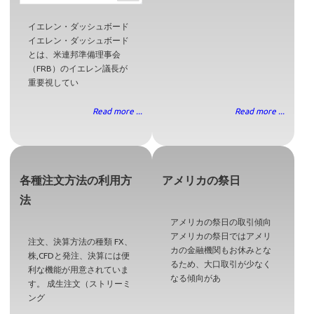
イエレン・ダッシュボード
イエレン・ダッシュボード
とは、米連邦準備理事会
（FRB）のイエレン議長が
重要視してい
Read more ...
Read more ...
各種注文方法の利用方
アメリカの祭日
法
アメリカの祭日の取引傾向
アメリカの祭日ではアメリ
注文、決算方法の種類 FX、
カの金融機関もお休みとな
株,CFDと発注、決算には便
るため、大口取引が少なく
利な機能が用意されていま
なる傾向があ
す。 成生注文（ストリーミ
ング