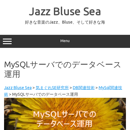
コ
ン
Jazz Bluse Sea
テ
ン
ツ
へ
好きな音楽のJazz、Bluse、そして好きな海
ス
キ
ッ
プ
Menu
MySQLサーバでのデータベース
運用
Jazz Bluse Sea
>
気まぐれSE研究所
>
DB関連技術
>
MySql関連技
術
>
MySQLサーバでのデータベース運用