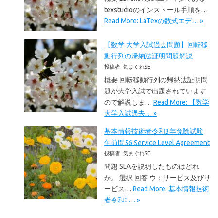
texstudioのインストール手順を…
Read More: LaTexの数式エデ… »
【数学 大学入試過去問題】回転移
動行列の帰納法証明問題解説
投稿者: 気まぐれSE
概要 回転移動行列の帰納法証明問
題が大学入試で出題されています
ので解説しま…
Read More: 【数学
大学入試過去… »
基本情報技術者令和3年免除試験
午前問56 Service Level Agreement
投稿者: 気まぐれSE
問題 SLAを説明したものはどれ
か。 選択 回答 ウ：サービス及びサ
ービス…
Read More: 基本情報技術
者令和3… »