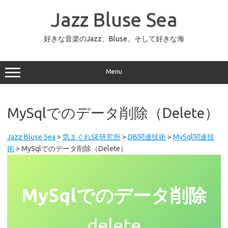
コ
ン
Jazz Bluse Sea
テ
ン
ツ
へ
好きな音楽のJazz、Bluse、そして好きな海
ス
キ
ッ
プ
Menu
MySqlでのデータ削除（Delete）
Jazz Bluse Sea
>
気まぐれSE研究所
>
DB関連技術
>
MySql関連技
術
>
MySqlでのデータ削除（Delete）
MySqlでのデータ削除
delete