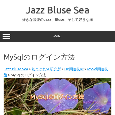
コ
ン
Jazz Bluse Sea
テ
ン
ツ
へ
好きな音楽のJazz、Bluse、そして好きな海
ス
キ
ッ
プ
Menu
MySqlのログイン方法
Jazz Bluse Sea
>
気まぐれSE研究所
>
DB関連技術
>
MySql関連技
術
>
MySqlのログイン方法