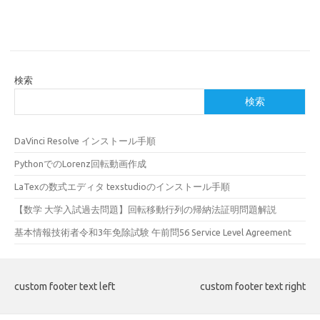
検索
検索
DaVinci Resolve インストール手順
PythonでのLorenz回転動画作成
LaTexの数式エディタ texstudioのインストール手順
【数学 大学入試過去問題】回転移動行列の帰納法証明問題解説
基本情報技術者令和3年免除試験 午前問56 Service Level Agreement
custom footer text left
custom footer text right