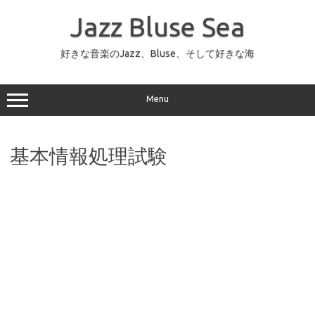
コ
ン
Jazz Bluse Sea
テ
ン
ツ
へ
好きな音楽のJazz、Bluse、そして好きな海
ス
キ
ッ
プ
Menu
基本情報処理試験