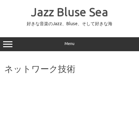
コ
ン
Jazz Bluse Sea
テ
ン
ツ
へ
好きな音楽のJazz、Bluse、そして好きな海
ス
キ
ッ
プ
Menu
ネットワーク技術