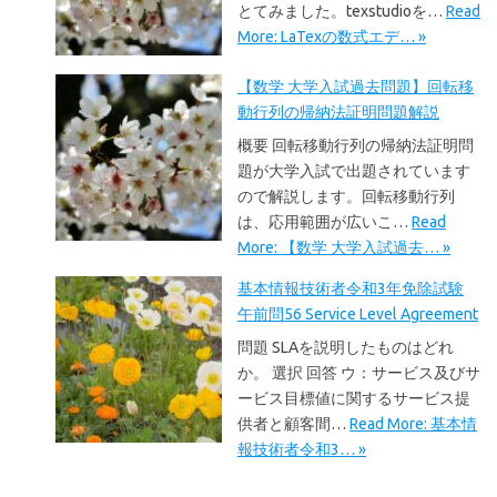
とてみました。texstudioを…
Read
More: LaTexの数式エデ… »
【数学 大学入試過去問題】回転移
動行列の帰納法証明問題解説
概要 回転移動行列の帰納法証明問
題が大学入試で出題されています
ので解説します。回転移動行列
は、応用範囲が広いこ…
Read
More: 【数学 大学入試過去… »
基本情報技術者令和3年免除試験
午前問56 Service Level Agreement
問題 SLAを説明したものはどれ
か。 選択 回答 ウ：サービス及びサ
ービス目標値に関するサービス提
供者と顧客間…
Read More: 基本情
報技術者令和3… »