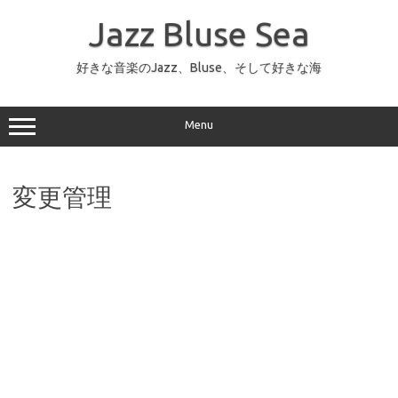
コ
ン
Jazz Bluse Sea
テ
ン
ツ
へ
好きな音楽のJazz、Bluse、そして好きな海
ス
キ
ッ
プ
Menu
変更管理