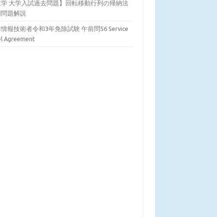
数学 大学入試過去問題】回転移動行列の帰納法
明問題解説
情報技術者令和3年免除試験 午前問56 Service
el Agreement