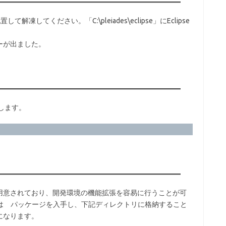
してください。「C:\pleiades\eclipse」にEclipse
ーが出ました。
動します。
用意されており、開発環境の機能拡張を容易に行うことが可
又は パッケージを入手し、下記ディレクトリに格納すること
になります。