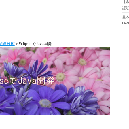
【
証
基本
Lev
A関連技術
>
EclipseでJava開発