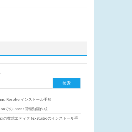
索
検索
Vinci Resolve インストール手順
thonでのLorenz回転動画作成
Texの数式エディタ texstudioのインストール手