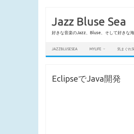
コ
ン
テ
Jazz Bluse Sea
ン
ツ
へ
好きな音楽のJazz、Bluse、そして好きな
ス
キ
ッ
プ
JAZZBLUSESEA
MYLIFE
気まぐれS
EclipseでJava開発