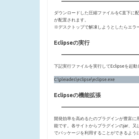
ダウンロードした圧縮ファイルをC直下に配置して解凍
が配置されます。
※デスクトップで解凍しようとしたらエラ
Eclipseの実行
下記実行ファイルを実行してEclipseを起
C:\pleiades\eclipse\eclipse.exe
Eclipseの機能拡張
開発効率を高めるたのプラグインが豊富に
能です。各サイトからプラグインのjar、
でパッケージを利用することができるよう