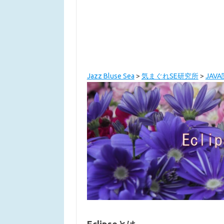
Jazz Bluse Sea
>
気まぐれSE研究所
>
JAV