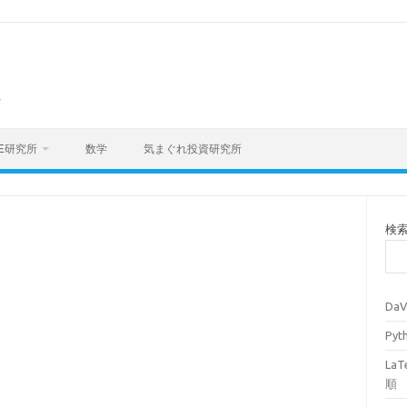
海
E研究所
数学
気まぐれ投資研究所
検
Da
Py
La
順