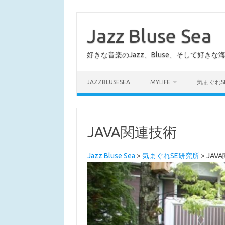
コ
ン
テ
Jazz Bluse Sea
ン
ツ
へ
好きな音楽のJazz、Bluse、そして好きな
ス
キ
ッ
プ
JAZZBLUSESEA
MYLIFE
気まぐれS
JAVA関連技術
Jazz Bluse Sea
>
気まぐれSE研究所
>
JAV