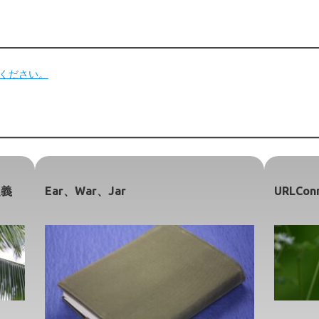
てください。
定義
Ear、War、Jar
URLCo