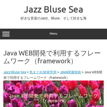
コ
ン
Jazz Bluse Sea
テ
ン
ツ
へ
好きな音楽のJazz、Bluse、そして好きな海
ス
キ
ッ
プ
Menu
Java WEB開発で利用するフレー
ムワーク（framework）
Jazz Bluse Sea
>
気まぐれSE研究所
>
JAVA関連技術
>
Java WEB開
発で利用するフレームワーク（framework）