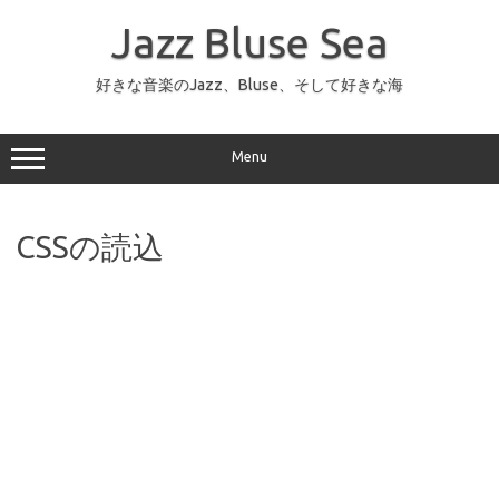
コ
ン
Jazz Bluse Sea
テ
ン
ツ
へ
好きな音楽のJazz、Bluse、そして好きな海
ス
キ
ッ
プ
Menu
CSSの読込