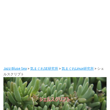
Jazz Bluse Sea
>
気まぐれSE研究所
>
気まぐれLinux研究所
>
シェ
ルスクリプト