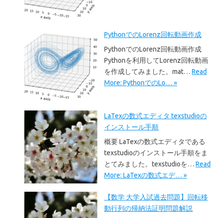
PythonでのLorenz回転動画作成
PythonでのLorenz回転動画作成
Pythonを利用してLorenz回転動画
を作成してみました。mat…
Read
More: PythonでのLo… »
LaTexの数式エディタ texstudioの
インストール手順
概要 LaTexの数式エディタである
texstudioのインストール手順をま
とてみました。texstudioを…
Read
More: LaTexの数式エデ… »
【数学 大学入試過去問題】回転移
動行列の帰納法証明問題解説