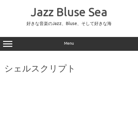
コ
ン
Jazz Bluse Sea
テ
ン
ツ
へ
好きな音楽のJazz、Bluse、そして好きな海
ス
キ
ッ
プ
Menu
シェルスクリプト