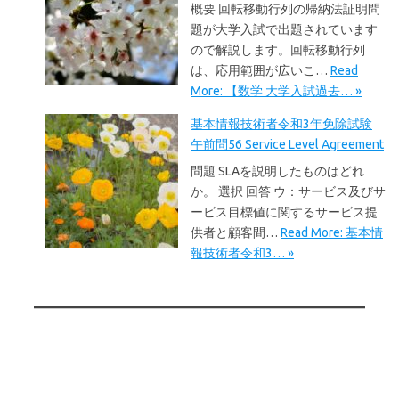
概要 回転移動行列の帰納法証明問
題が大学入試で出題されています
ので解説します。回転移動行列
は、応用範囲が広いこ…
Read
More: 【数学 大学入試過去… »
基本情報技術者令和3年免除試験
午前問56 Service Level Agreement
問題 SLAを説明したものはどれ
か。 選択 回答 ウ：サービス及びサ
ービス目標値に関するサービス提
供者と顧客間…
Read More: 基本情
報技術者令和3… »