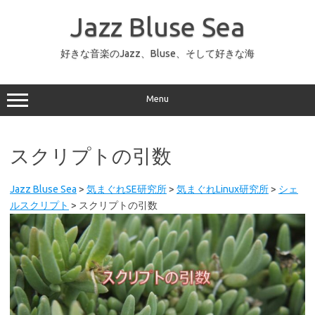
コ
ン
Jazz Bluse Sea
テ
ン
ツ
へ
好きな音楽のJazz、Bluse、そして好きな海
ス
キ
ッ
プ
Menu
スクリプトの引数
Jazz Bluse Sea
>
気まぐれSE研究所
>
気まぐれLinux研究所
>
シェ
ルスクリプト
>
スクリプトの引数