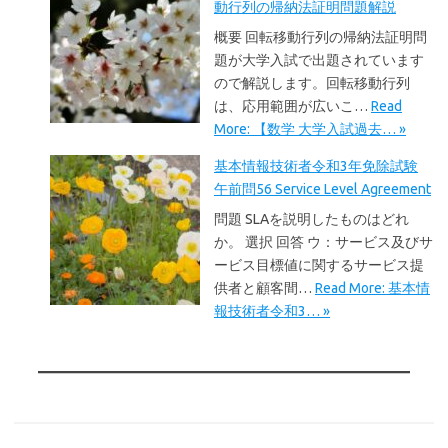
動行列の帰納法証明問題解説
概要 回転移動行列の帰納法証明問
題が大学入試で出題されています
ので解説します。回転移動行列
は、応用範囲が広いこ…
Read
More: 【数学 大学入試過去… »
基本情報技術者令和3年免除試験
午前問56 Service Level Agreement
問題 SLAを説明したものはどれ
か。 選択 回答 ウ：サービス及びサ
ービス目標値に関するサービス提
供者と顧客間…
Read More: 基本情
報技術者令和3… »