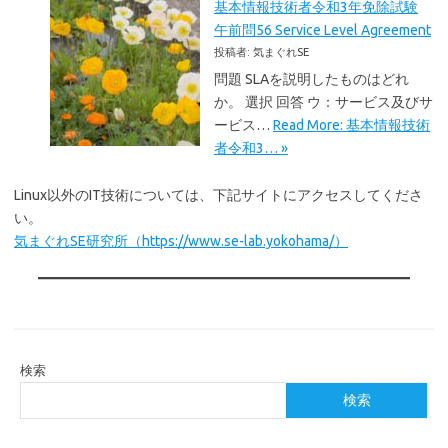
基本情報技術者令和3年免除試験
午前問56 Service Level Agreement
投稿者: 気まぐれSE
問題 SLAを説明したものはどれ
か。 選択 回答 ウ：サービス及びサ
ービス…
Read More: 基本情報技術
者令和3… »
Linux以外のIT技術については、下記サイトにアクセスしてくださ
い。
気まぐれSE研究所（https://www.se-lab.yokohama/）
検索
検索