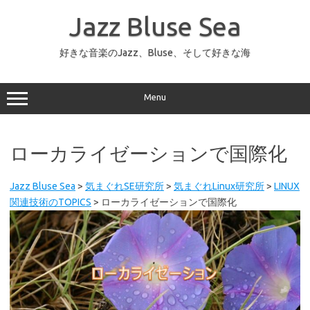
コ
ン
Jazz Bluse Sea
テ
ン
ツ
へ
好きな音楽のJazz、Bluse、そして好きな海
ス
キ
ッ
プ
Menu
ローカライゼーションで国際化
Jazz Bluse Sea
>
気まぐれSE研究所
>
気まぐれLinux研究所
>
LINUX
関連技術のTOPICS
>
ローカライゼーションで国際化