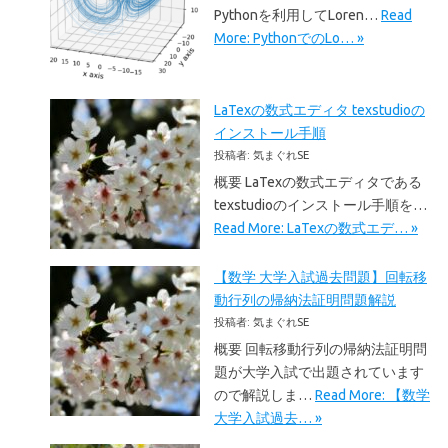
Pythonを利用してLoren…
Read
More: PythonでのLo… »
LaTexの数式エディタ texstudioの
インストール手順
投稿者: 気まぐれSE
概要 LaTexの数式エディタである
texstudioのインストール手順を…
Read More: LaTexの数式エデ… »
【数学 大学入試過去問題】回転移
動行列の帰納法証明問題解説
投稿者: 気まぐれSE
概要 回転移動行列の帰納法証明問
題が大学入試で出題されています
ので解説しま…
Read More: 【数学
大学入試過去… »