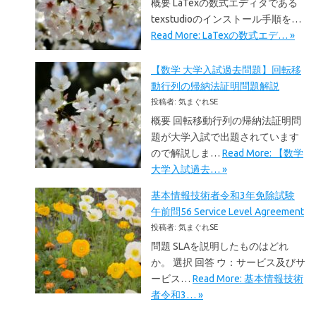
概要 LaTexの数式エディタである
texstudioのインストール手順を…
Read More: LaTexの数式エデ… »
【数学 大学入試過去問題】回転移
動行列の帰納法証明問題解説
投稿者: 気まぐれSE
概要 回転移動行列の帰納法証明問
題が大学入試で出題されています
ので解説しま…
Read More: 【数学
大学入試過去… »
基本情報技術者令和3年免除試験
午前問56 Service Level Agreement
投稿者: 気まぐれSE
問題 SLAを説明したものはどれ
か。 選択 回答 ウ：サービス及びサ
ービス…
Read More: 基本情報技術
者令和3… »