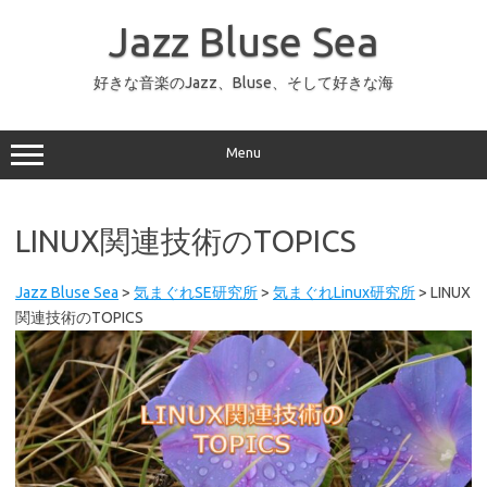
コ
ン
Jazz Bluse Sea
テ
ン
ツ
へ
好きな音楽のJazz、Bluse、そして好きな海
ス
キ
ッ
プ
Menu
LINUX関連技術のTOPICS
Jazz Bluse Sea
>
気まぐれSE研究所
>
気まぐれLinux研究所
>
LINUX
関連技術のTOPICS