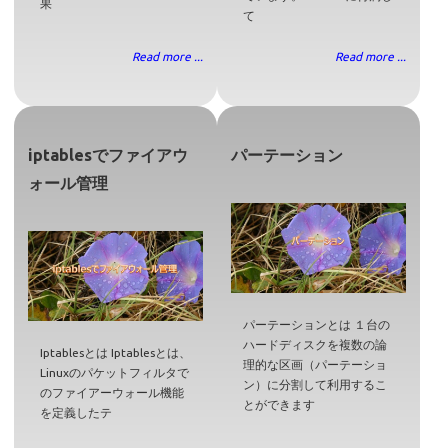
果
て
Read more ...
Read more ...
iptablesでファイアウ
パーテーション
ォール管理
パーテーションとは １台の
ハードディスクを複数の論
Iptablesとは Iptablesとは、
理的な区画（パーテーショ
Linuxのパケットフィルタで
ン）に分割して利用するこ
のファイアーウォール機能
とができます
を定義したテ