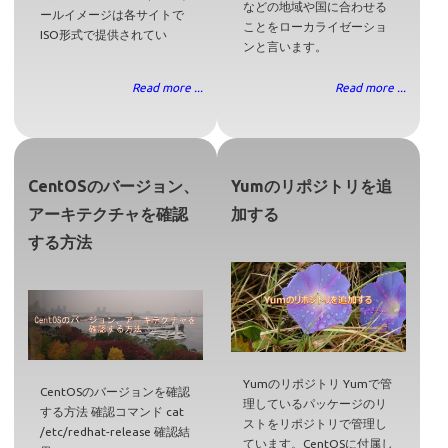
などの地域や国に合わせる
ールイメージは各サイトで
ことをローカライゼーショ
ISO形式で提供されてい
ンと言います。
Read more ...
Read more ...
CentOSのバージョン、
Yumのリポジトリを追
アーキテクチャを確認
加する
する方法
Yumのリポジトリ Yumで管
CentOSのバージョンを確認
理しているパッケージのリ
する方法 確認コマンド cat
ストをリポジトリで管理し
/etc/redhat-release 確認結
ています。CentOSに付属し