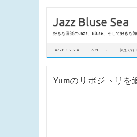
コ
ン
テ
Jazz Bluse Sea
ン
ツ
へ
好きな音楽のJazz、Bluse、そして好きな
ス
キ
ッ
プ
JAZZBLUSESEA
MYLIFE
気まぐれS
Yumのリポジトリを