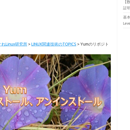
【
証
基本
Lev
れLinux研究所
>
LINUX関連技術のTOPICS
>
Yumのリポジト