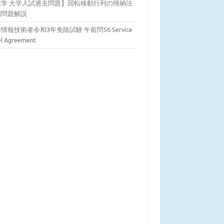
数学 大学入試過去問題】回転移動行列の帰納法
明問題解説
情報技術者令和3年免除試験 午前問56 Service
el Agreement