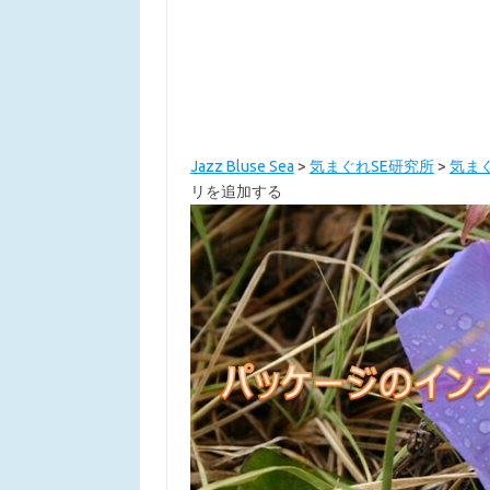
Jazz Bluse Sea
>
気まぐれSE研究所
>
気まぐ
リを追加する