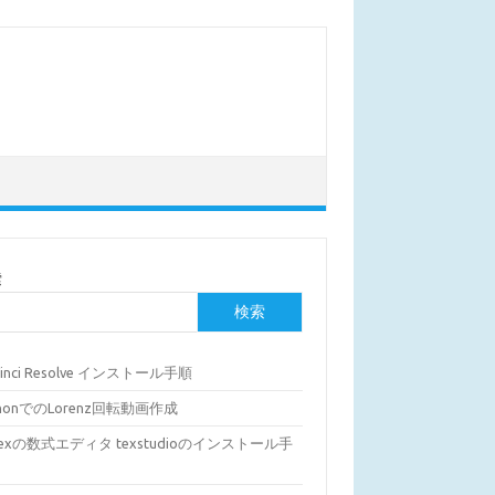
索
検索
Vinci Resolve インストール手順
thonでのLorenz回転動画作成
Texの数式エディタ texstudioのインストール手