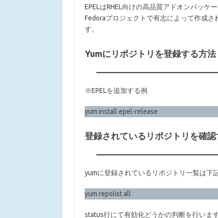
EPELはRHEL向けの高品質アドオンパッ
Fedoraプロジェクトで有志によって作
す。
Yumにリポジトリを登録する方法
※EPELを追加する例
yum install epel-release
登録されているリポジトリを確認
yumに登録されているリポジトリ一覧は下
yum repolist all
status行にて有効化どうかの判断を行いま