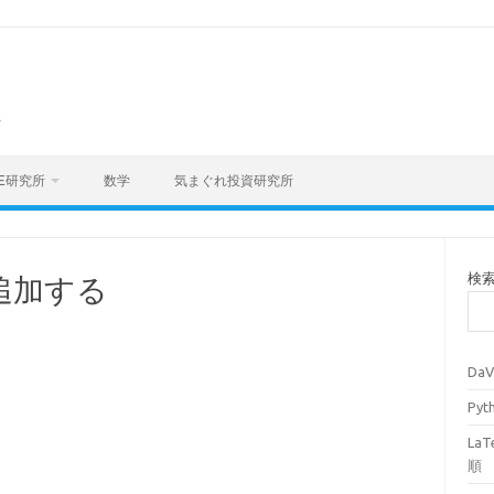
海
E研究所
数学
気まぐれ投資研究所
検
追加する
Da
Py
La
順