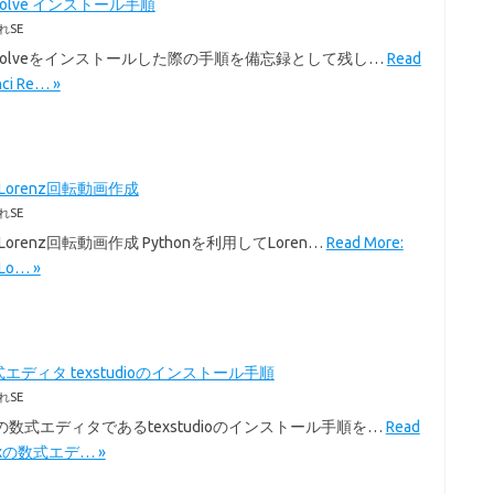
Resolve インストール手順
れSE
i Resolveをインストールした際の手順を備忘録として残し…
Read
nci Re… »
のLorenz回転動画作成
れSE
のLorenz回転動画作成 Pythonを利用してLoren…
Read More:
Lo… »
式エディタ texstudioのインストール手順
れSE
exの数式エディタであるtexstudioのインストール手順を…
Read
Texの数式エデ… »