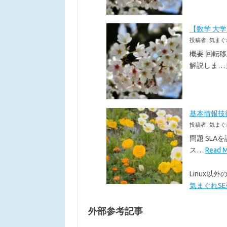
【数学 大
投稿者: 気まぐ
概要 回転
解説しま…
基本情報技術者
投稿者: 気まぐ
問題 SLA
ス…
Read
Linux
気まぐれSE研究
外部参考記事