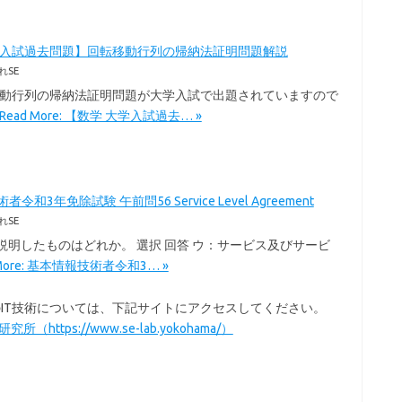
学入試過去問題】回転移動行列の帰納法証明問題解説
れSE
移動行列の帰納法証明問題が大学入試で出題されていますので
Read More: 【数学 大学入試過去… »
令和3年免除試験 午前問56 Service Level Agreement
れSE
を説明したものはどれか。 選択 回答 ウ：サービス及びサービ
 More: 基本情報技術者令和3… »
以外のIT技術については、下記サイトにアクセスしてください。
所（https://www.se-lab.yokohama/）