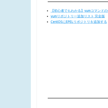
【初心者でもわかる】yumコマンド
yumリポジトリ一追加リスト 完全版
CentOSにEPELリポジトリを追加する