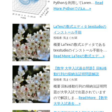
Pythonを利用してLoren…
Read
More: PythonでのLo… »
LaTexの数式エディタ texstudioの
インストール手順
投稿者: 気まぐれSE
概要 LaTexの数式エディタである
texstudioのインストール手順を…
Read More: LaTexの数式エデ… »
【数学 大学入試過去問題】回転移
動行列の帰納法証明問題解説
投稿者: 気まぐれSE
概要 回転移動行列の帰納法証明問
題が大学入試で出題されています
ので解説しま…
Read More: 【数学
大学入試過去… »