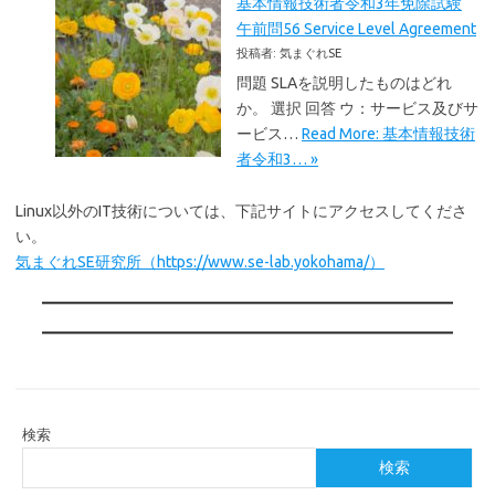
基本情報技術者令和3年免除試験
午前問56 Service Level Agreement
投稿者: 気まぐれSE
問題 SLAを説明したものはどれ
か。 選択 回答 ウ：サービス及びサ
ービス…
Read More: 基本情報技術
者令和3… »
Linux以外のIT技術については、下記サイトにアクセスしてくださ
い。
気まぐれSE研究所（https://www.se-lab.yokohama/）
検索
検索