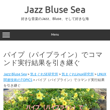
コ
ン
Jazz Bluse Sea
テ
ン
ツ
へ
好きな音楽のJazz、Bluse、そして好きな海
ス
キ
ッ
プ
Menu
パイプ（パイプライン）でコマ
ンド実行結果を引き継ぐ
Jazz Bluse Sea
>
気まぐれSE研究所
>
気まぐれLinux研究所
>
LINUX
関連技術のTOPICS
>
パイプ（パイプライン）でコマンド実行結果
を引き継ぐ