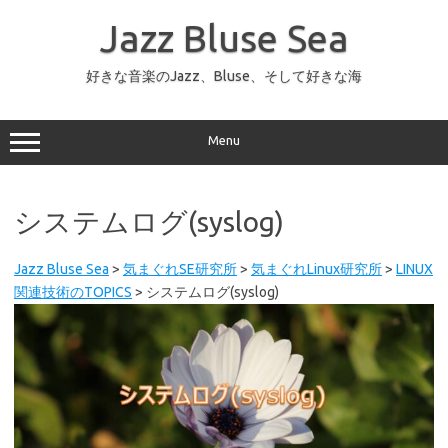
コ
ン
Jazz Bluse Sea
テ
ン
ツ
へ
好きな音楽のJazz、Bluse、そして好きな海
ス
キ
ッ
プ
Menu
システムログ(syslog)
Jazz Bluse Sea
>
気まぐれSE研究所
>
気まぐれLinux研究所
>
LINUX
関連技術のTOPICS
>
システムログ(syslog)