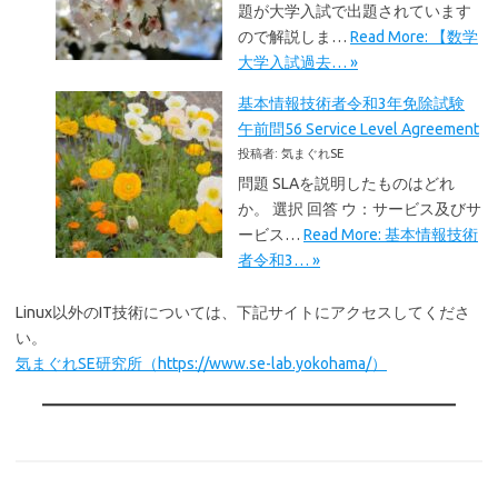
題が大学入試で出題されています
ので解説しま…
Read More: 【数学
大学入試過去… »
基本情報技術者令和3年免除試験
午前問56 Service Level Agreement
投稿者: 気まぐれSE
問題 SLAを説明したものはどれ
か。 選択 回答 ウ：サービス及びサ
ービス…
Read More: 基本情報技術
者令和3… »
Linux以外のIT技術については、下記サイトにアクセスしてくださ
い。
気まぐれSE研究所（https://www.se-lab.yokohama/）