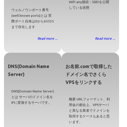
WiFi any接続：SSIDを公開
している状態
ウェルノウンポート番号
(well known ports)とは 実
際ポート自体は0から65535
まで存在します
Read more ...
Read more ...
DNS(Domain Name
お名前.comで取得した
Server)
ドメイン名でさくら
VPSをリンクする
DNS(Domain Name Server)
とは サーバのドメイン名を
概要 URLフォーマット、利
IPに変換するサーバです。
用金の都合上、VPSサーバ
と異なる業者でドメインを
取得するケースもあると思
います。