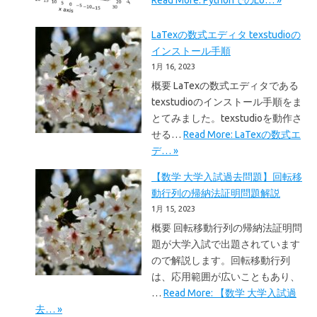
LaTexの数式エディタ texstudioの
インストール手順
1月 16, 2023
概要 LaTexの数式エディタである
texstudioのインストール手順をま
とてみました。texstudioを動作さ
せる…
Read More: LaTexの数式エ
デ… »
【数学 大学入試過去問題】回転移
動行列の帰納法証明問題解説
1月 15, 2023
概要 回転移動行列の帰納法証明問
題が大学入試で出題されています
ので解説します。回転移動行列
は、応用範囲が広いこともあり、
…
Read More: 【数学 大学入試過
去… »