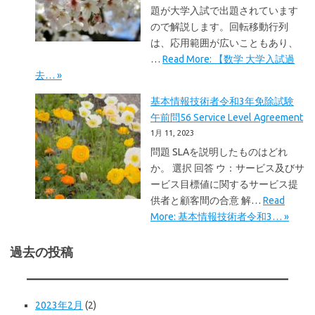
題が大学入試で出題されています
ので解説します。回転移動行列
は、応用範囲が広いこともあり、
…
Read More: 【数学 大学入試過
去… »
基本情報技術者令和3年免除試験
午前問56 Service Level Agreement
1月 11, 2023
問題 SLAを説明したものはどれ
か。 選択 回答 ウ：サービス及びサ
ービス目標値に関するサービス提
供者と顧客間の合意 解…
Read
More: 基本情報技術者令和3… »
過去の投稿
2023年2月
(2)