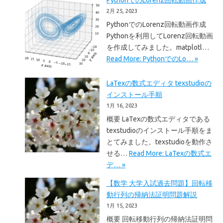
PythonでのLorenz回転動画作成
2月 25, 2023
PythonでのLorenz回転動画作成
Pythonを利用してLorenz回転動画
を作成してみました。matplotl…
Read More: PythonでのLo… »
LaTexの数式エディタ texstudioの
インストール手順
1月 16, 2023
概要 LaTexの数式エディタである
texstudioのインストール手順をま
とてみました。texstudioを動作さ
せる…
Read More: LaTexの数式エ
デ… »
【数学 大学入試過去問題】回転移
動行列の帰納法証明問題解説
1月 15, 2023
概要 回転移動行列の帰納法証明問