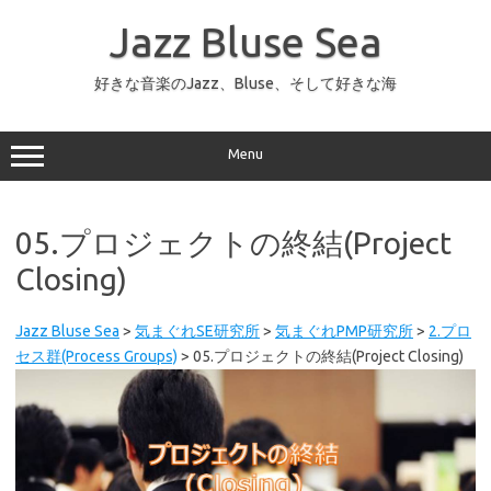
コ
ン
Jazz Bluse Sea
テ
ン
ツ
へ
好きな音楽のJazz、Bluse、そして好きな海
ス
キ
ッ
プ
Menu
05.プロジェクトの終結(Project
Closing)
Jazz Bluse Sea
>
気まぐれSE研究所
>
気まぐれPMP研究所
>
2.プロ
セス群(Process Groups)
>
05.プロジェクトの終結(Project Closing)