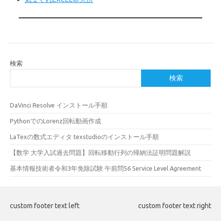
検索
検索
DaVinci Resolve インストール手順
PythonでのLorenz回転動画作成
LaTexの数式エディタ texstudioのインストール手順
【数学 大学入試過去問題】回転移動行列の帰納法証明問題解説
基本情報技術者令和3年免除試験 午前問56 Service Level Agreement
custom footer text left
custom footer text right