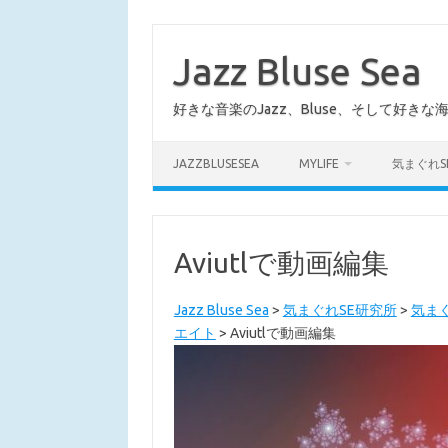
コ
ン
テ
Jazz Bluse Sea
ン
ツ
へ
好きな音楽のJazz、Bluse、そして好きな
ス
キ
ッ
プ
JAZZBLUSESEA
MYLIFE
気まぐれS
Aviutlで動画編集
Jazz Bluse Sea
>
気まぐれSE研究所
>
気ま
エイト
>
Aviutlで動画編集