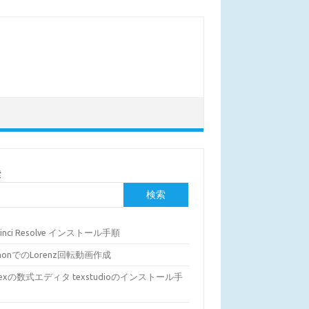
索
検索
Vinci Resolve インストール手順
thonでのLorenz回転動画作成
Texの数式エディタ texstudioのインストール手