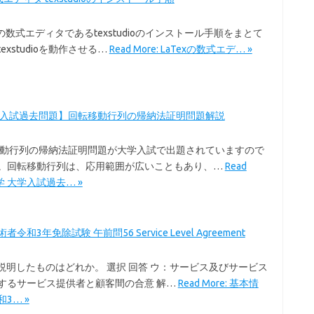
exの数式エディタであるtexstudioのインストール手順をまとて
exstudioを動作させる…
Read More: LaTexの数式エデ… »
学入試過去問題】回転移動行列の帰納法証明問題解説
移動行列の帰納法証明問題が大学入試で出題されていますので
。回転移動行列は、応用範囲が広いこともあり、…
Read
数学 大学入試過去… »
令和3年免除試験 午前問56 Service Level Agreement
を説明したものはどれか。 選択 回答 ウ：サービス及びサービス
するサービス提供者と顧客間の合意 解…
Read More: 基本情
3… »