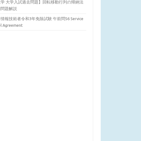
数学 大学入試過去問題】回転移動行列の帰納法
明問題解説
情報技術者令和3年免除試験 午前問56 Service
el Agreement