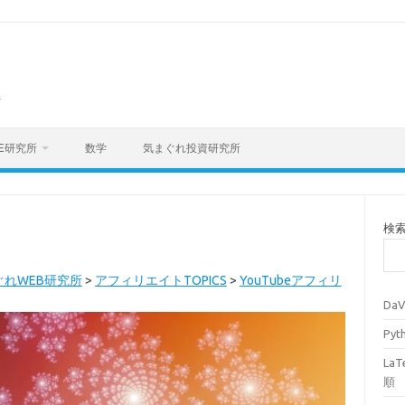
海
E研究所
数学
気まぐれ投資研究所
検
ぐれWEB研究所
>
アフィリエイトTOPICS
>
YouTubeアフィリ
Da
Py
La
順