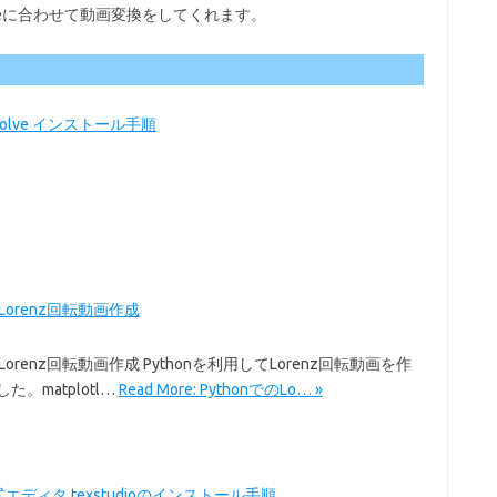
Tubeに合わせて動画変換をしてくれます。
Resolve インストール手順
のLorenz回転動画作成
のLorenz回転動画作成 Pythonを利用してLorenz回転動画を作
た。matplotl…
Read More: PythonでのLo… »
式エディタ texstudioのインストール手順