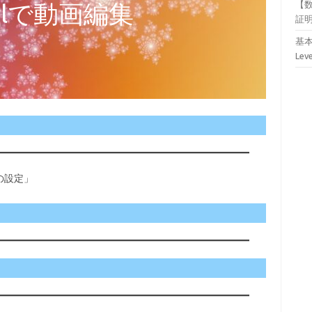
utlで動画編集
【
証
基本
Lev
の設定」