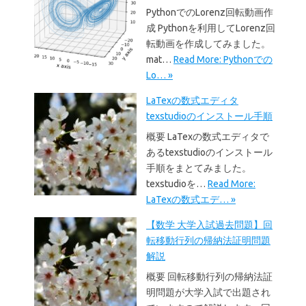
PythonでのLorenz回転動画作
成 Pythonを利用してLorenz回
転動画を作成してみました。
mat…
Read More: Pythonでの
Lo… »
LaTexの数式エディタ
texstudioのインストール手順
概要 LaTexの数式エディタで
あるtexstudioのインストール
手順をまとてみました。
texstudioを…
Read More:
LaTexの数式エデ… »
【数学 大学入試過去問題】回
転移動行列の帰納法証明問題
解説
概要 回転移動行列の帰納法証
明問題が大学入試で出題され