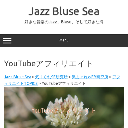
コ
ン
Jazz Bluse Sea
テ
ン
ツ
へ
好きな音楽のJazz、Bluse、そして好きな海
ス
キ
ッ
プ
Menu
YouTubeアフィリエイト
Jazz Bluse Sea
>
気まぐれSE研究所
>
気まぐれWEB研究所
>
アフ
ィリエイトTOPICS
>
YouTubeアフィリエイト