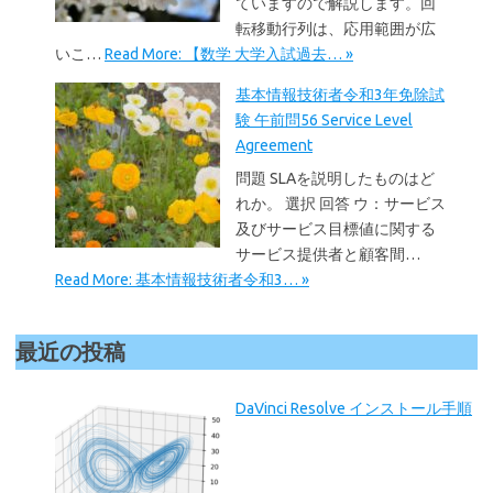
ていますので解説します。回
転移動行列は、応用範囲が広
いこ…
Read More: 【数学 大学入試過去… »
基本情報技術者令和3年免除試
験 午前問56 Service Level
Agreement
問題 SLAを説明したものはど
れか。 選択 回答 ウ：サービス
及びサービス目標値に関する
サービス提供者と顧客間…
Read More: 基本情報技術者令和3… »
最近の投稿
DaVinci Resolve インストール手順