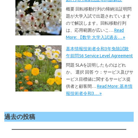
概要 回転移動行列の帰納法証明問
題が大学入試で出題されています
ので解説します。回転移動行列
は、応用範囲が広いこ…
Read
More: 【数学 大学入試過去… »
基本情報技術者令和3年免除試験
午前問56 Service Level Agreement
問題 SLAを説明したものはどれ
か。 選択 回答 ウ：サービス及びサ
ービス目標値に関するサービス提
供者と顧客間…
Read More: 基本情
報技術者令和3… »
過去の投稿