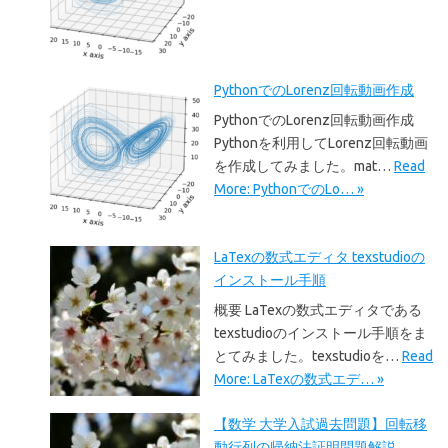
PythonでのLorenz回転動画作成
PythonでのLorenz回転動画作成
Pythonを利用してLorenz回転動画
を作成してみました。mat…
Read
More: PythonでのLo… »
LaTexの数式エディタ texstudioの
インストール手順
概要 LaTexの数式エディタである
texstudioのインストール手順をま
とてみました。texstudioを…
Read
More: LaTexの数式エデ… »
【数学 大学入試過去問題】回転移
動行列の帰納法証明問題解説