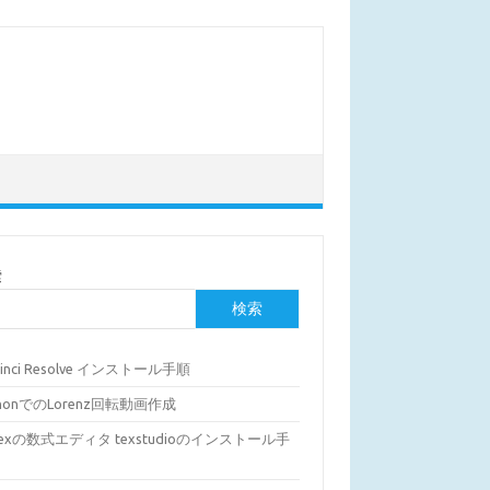
索
検索
Vinci Resolve インストール手順
thonでのLorenz回転動画作成
Texの数式エディタ texstudioのインストール手