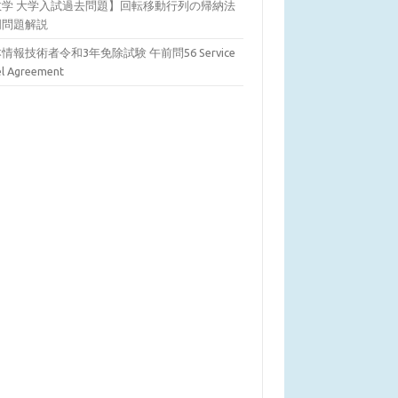
数学 大学入試過去問題】回転移動行列の帰納法
明問題解説
情報技術者令和3年免除試験 午前問56 Service
el Agreement