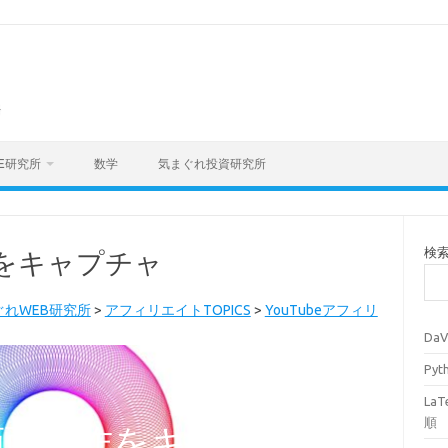
海
E研究所
数学
気まぐれ投資研究所
検
操作をキャプチャ
ぐれWEB研究所
>
アフィリエイトTOPICS
>
YouTubeアフィリ
Da
Py
La
順
mで画面操作をキャプチャ