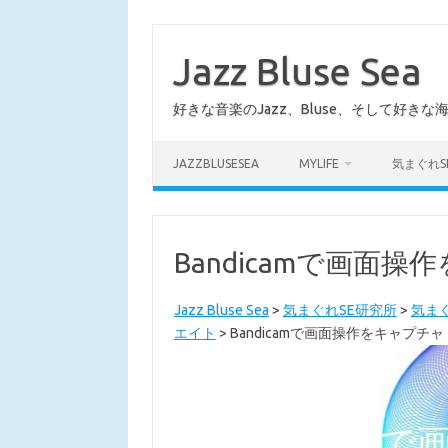
コ
ン
テ
Jazz Bluse Sea
ン
ツ
へ
好きな音楽のJazz、Bluse、そして好きな
ス
キ
ッ
プ
JAZZBLUSESEA
MYLIFE
気まぐれS
Bandicamで画面
Jazz Bluse Sea
>
気まぐれSE研究所
>
気ま
エイト
>
Bandicamで画面操作をキャプチャ
Bandica