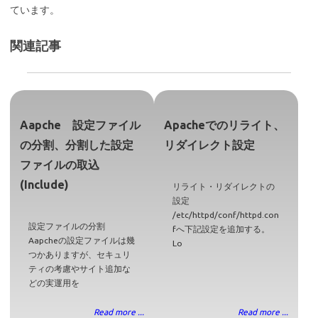
ています。
関連記事
Aapche 設定ファイル
Apacheでのリライト、
の分割、分割した設定
リダイレクト設定
ファイルの取込
(Include)
リライト・リダイレクトの
設定
/etc/httpd/conf/httpd.con
設定ファイルの分割
fへ下記設定を追加する。
Aapcheの設定ファイルは幾
Lo
つかありますが、セキュリ
ティの考慮やサイト追加な
どの実運用を
Read more ...
Read more ...