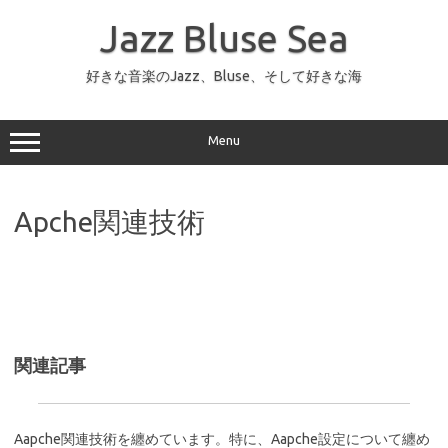
コ
ン
Jazz Bluse Sea
テ
ン
ツ
へ
好きな音楽のJazz、Bluse、そして好きな海
ス
キ
ッ
プ
Menu
Apche関連技術
関連記事
Aapche関連技術を纏めています。特に、Aapche設定について纏め