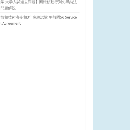
数学 大学入試過去問題】回転移動行列の帰納法
明問題解説
情報技術者令和3年免除試験 午前問56 Service
el Agreement