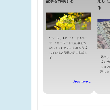
記事を作成する
用して
る
1ページ、1キーワード 1ペー
ジ、1キーワードで記事を作
成してください。記事を作成
していると記載内容に脱線し
見出しタ
て
成を整
しタグ(
理しま
Read more ...