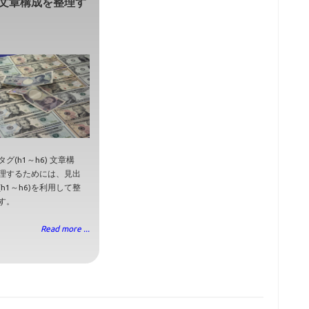
文章構成を整理す
グ(h1～h6) 文章構
理するためには、見出
h1～h6)を利用して整
す。
Read more ...