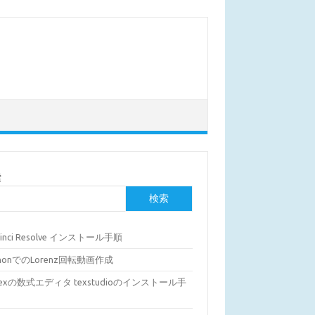
索
検索
Vinci Resolve インストール手順
thonでのLorenz回転動画作成
Texの数式エディタ texstudioのインストール手