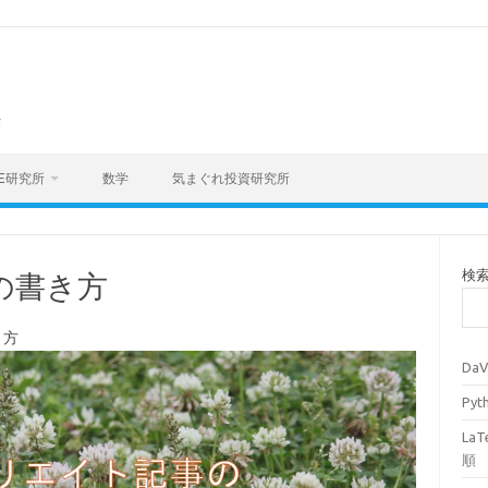
海
E研究所
数学
気まぐれ投資研究所
検
の書き方
き方
Da
Py
La
順