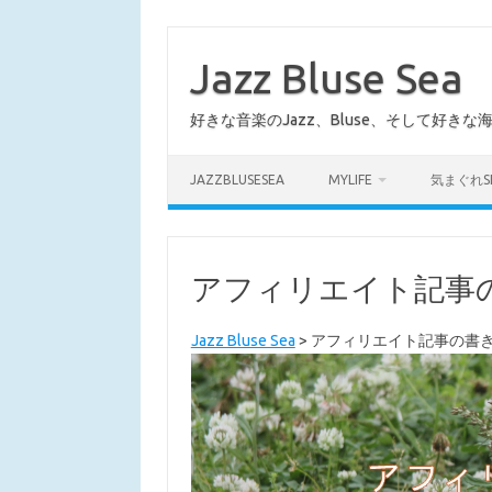
コ
ン
テ
Jazz Bluse Sea
ン
ツ
へ
好きな音楽のJazz、Bluse、そして好きな
ス
キ
ッ
プ
JAZZBLUSESEA
MYLIFE
気まぐれS
アフィリエイト記事
Jazz Bluse Sea
>
アフィリエイト記事の書